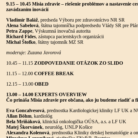
9.15 – 10.45
Misia zdravie – riešenie problémov a nastavenie
ce
zavádzaním inovácií
Vladimír Baláž
, predseda Výboru pre zdravotníctvo NR SR
Alena Sabelová
, štátna tajomníčka podpredsedu Vlády SR pre Pl
Petra Zappe
, Výskumná inovačná autorita
Richard Fides
, zástupca pacientskych organizácii
Michal Štofko
, štátny tajomník MZ SR
moderuje: Zuzana Javorová
10.45 – 11.15
ZODPOVEDANIE OTÁZOK ZO SLIDO
11.15 – 12.00
COFFEE BREAK
12.15 – 13.00
OBED
13.00 – 14.00 EXPERTS OVERVIEW
Čo prináša Misia zdravie pre občana, ako ju budeme riadiť a 
Eva Goncalvesová
, prednostka Kardiologickej kliniky LF UK a 
Allan Böhm
, kardiológ
Bela Mriňáková
, klinická onkologička OÚSA, a.s. a LF UK
Matej Škorvánek
, neurológ, UNLP Košice
Alexandra Kolenová
, prednostka Kliniky detskej hematológie 