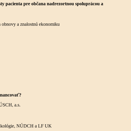
sty pacienta pre občana nadrezortnou
spoluprácou a
án obnovy a znalostnú ekonomiku
financovať?
NÚSCH, a.s.
a onkológie, NÚDCH a LF UK