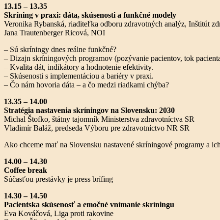
13.15 – 13.35
Skríning v praxi: dáta, skúsenosti a funkčné modely
Veronika Rybanská, riaditeľka odboru zdravotných analýz, Inštitút 
Jana Trautenberger Ricová, NOI
– Sú skríningy dnes reálne funkčné?
– Dizajn skríningových programov (pozývanie pacientov, tok pacienta
– Kvalita dát, indikátory a hodnotenie efektivity.
– Skúsenosti s implementáciou a bariéry v praxi.
– Čo nám hovoria dáta – a čo medzi riadkami chýba?
13.35 – 14.00
Stratégia nastavenia skríningov na Slovensku: 2030
Michal Štofko, štátny tajomník Ministerstva zdravotníctva SR
Vladimír Baláž, predseda Výboru pre zdravotníctvo NR SR
Ako chceme mať na Slovensku nastavené skríningové programy a ic
14.00 – 14.30
Coffee break
Súčasťou prestávky je press brífing
14.30 – 14.50
Pacientska skúsenosť a emočné vnímanie skríningu
Eva Kováčová, Liga proti rakovine